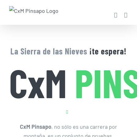
Saltar
al
contenido
La Sierra de las Nieves
¡te espera!
CxM
PIN
CxM Pinsapo
, no sólo es una carrera por
montaña, es un conjunto de pruebas.