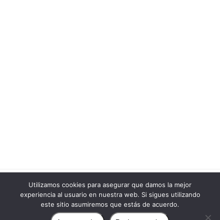
Categorías Base
PRUEBAS
Utilizamos cookies para asegurar que damos la mejor
© Copyright 2020 -
2026 | José A. Macías J@mg 20
|
Aviso
experiencia al usuario en nuestra web. Si sigues utilizando
este sitio asumiremos que estás de acuerdo.
legal
|
Yunquera.es