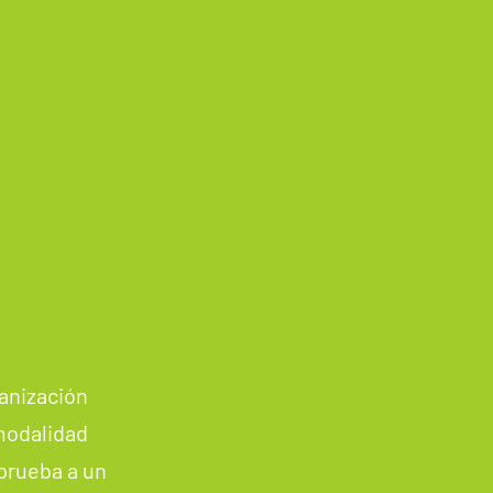
ganización
modalidad
 prueba a un