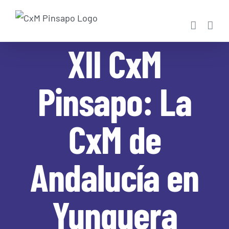
Saltar
al
contenido
XII CxM
Pinsapo: La
CxM de
Andalucía en
Yunquera